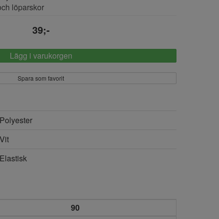
och löparskor
39;-
Lägg i varukorgen
Spara som favorit
Polyester
Vit
Elastisk
90