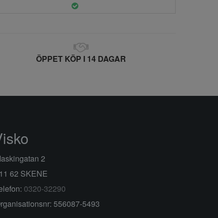
ÖPPET KÖP I 14 DAGAR
Visko
askingatan 2
11 62 SKENE
elefon:
0320-32290
rganisationsnr: 556087-5493