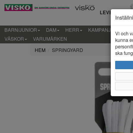
LEVERANS IN
Inställ
BARN/JUNIOR
DAM
HERR
KAMPANJ
KLÄD
Vi och v
VÄSKOR
VARUMÄRKEN
kunna er
personif
HEM
SPRINGYARD
ska funge