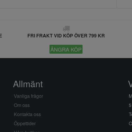
E
FRI FRAKT VID KÖP ÖVER 799 KR
ÅNGRA KÖP
Allmänt
Vanliga frågor
M
Om oss
5
Kontakta oss
T
Öppettider
O