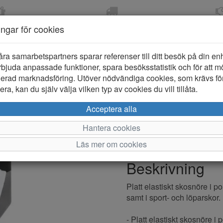
OM 2-5 DAGAR
FRI FRAKT VID KÖP ÖVER
ÖPPET KÖP 
ningar för cookies
799 KR
ER-BARN
KLÄDER-DAM/HERR
OUTLET
PROVKO
åra samarbetspartners sparar referenser till ditt besök på din enhe
bjuda anpassade funktioner, spara besöksstatistik och för att m
ierad marknadsföring. Utöver nödvändiga cookies, som krävs fö
ra, kan du själv välja vilken typ av cookies du vill tillåta.
Springyard F
Acceptera alla
Hantera cookies
Varumärke: Springyard
Läs mer om cookies
Artikelnummer: 505008W
Beskrivning
Platt elastiskt skosnöre i 
samt i sport- och löparskor.
- Platt elastiskt skosnöre i 