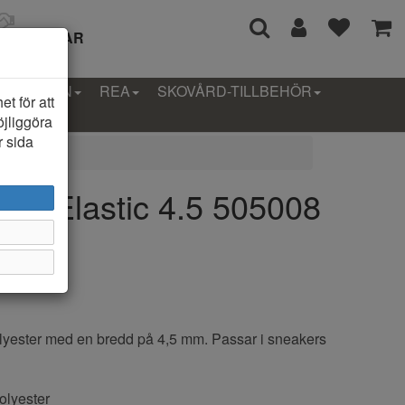
I 14 DAGAR
LLEKTION
REA
SKOVÅRD-TILLBEHÖR
t för att
öjliggöra
r sida
lat Elastic 4.5 505008
polyester med en bredd på 4,5 mm. Passar i sneakers
polyester