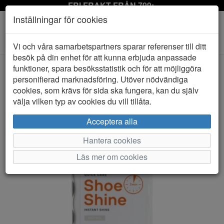
FRI FRAKT FRÅN 799:-
Inställningar för cookies
Toggle
Vi och våra samarbetspartners sparar referenser till ditt
navigation
besök på din enhet för att kunna erbjuda anpassade
funktioner, spara besöksstatistik och för att möjliggöra
personifierad marknadsföring. Utöver nödvändiga
HEM
SPRINGYARD
cookies, som krävs för sida ska fungera, kan du själv
välja vilken typ av cookies du vill tillåta.
Acceptera alla
Hantera cookies
Läs mer om cookies