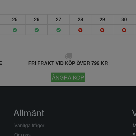
25
26
27
28
29
30
E
FRI FRAKT VID KÖP ÖVER 799 KR
ÅNGRA KÖP
Allmänt
Vanliga frågor
M
Om oss
5