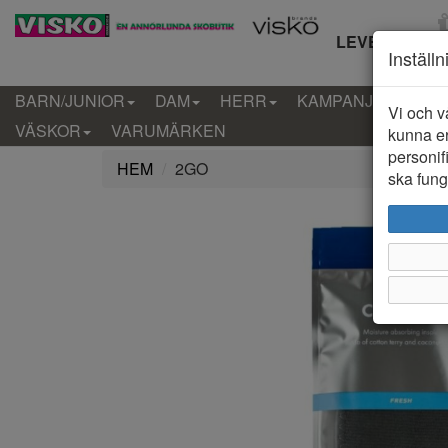
LEVERANS IN
Inställ
BARN/JUNIOR
DAM
HERR
KAMPANJ
KLÄD
Vi och v
VÄSKOR
VARUMÄRKEN
kunna er
personif
HEM
2GO
ska funge