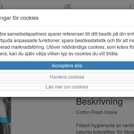
OM 2-5 DAGAR
FRI FRAKT VID KÖP ÖVER
ÖPPET KÖP 
ningar för cookies
799 KR
ER-BARN
KLÄDER-DAM/HERR
OUTLET
PROVKO
åra samarbetspartners sparar referenser till ditt besök på din enhe
bjuda anpassade funktioner, spara besöksstatistik och för att m
ierad marknadsföring. Utöver nödvändiga cookies, som krävs fö
ra, kan du själv välja vilken typ av cookies du vill tillåta.
2GO Hygien
Acceptera alla
Hantera cookies
Varumärke: 2GO
Läs mer om cookies
Artikelnummer: 26135B
Beskrivning
Cotton Fresh Insole
Fräsch hygiensula av ventil
naturlig kokosfiber, för däm