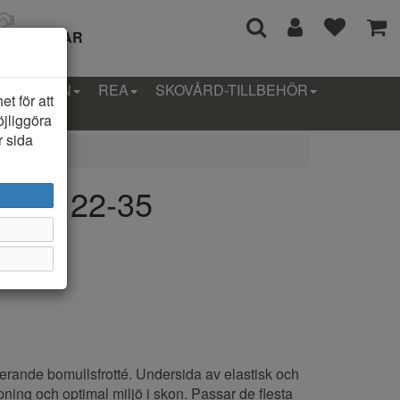
I 14 DAGAR
LLEKTION
REA
SKOVÅRD-TILLBEHÖR
t för att
öjliggöra
r sida
sula 22-35
erande bomullsfrotté. Undersida av elastisk och
pning och optimal miljö i skon. Passar de flesta