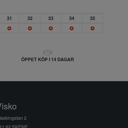
31
32
33
34
35
ÖPPET KÖP I 14 DAGAR
Visko
askingatan 2
11 62 SKENE