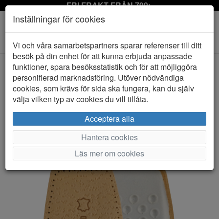
FRI FRAKT FRÅN 799:-
Inställningar för cookies
Toggle
Vi och våra samarbetspartners sparar referenser till ditt
navigation
besök på din enhet för att kunna erbjuda anpassade
funktioner, spara besöksstatistik och för att möjliggöra
personifierad marknadsföring. Utöver nödvändiga
HEM
SPRINGYARD
cookies, som krävs för sida ska fungera, kan du själv
välja vilken typ av cookies du vill tillåta.
Acceptera alla
Hantera cookies
Läs mer om cookies