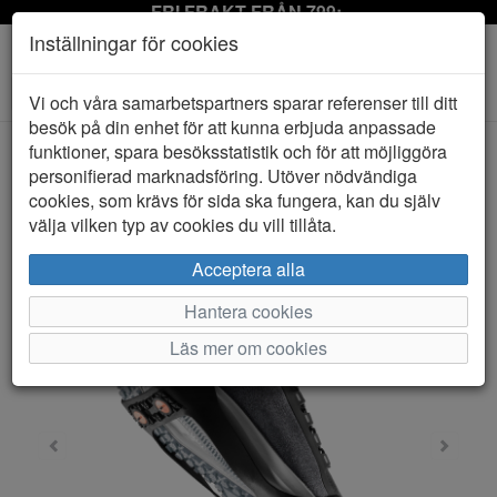
FRI FRAKT FRÅN 799:-
Inställningar för cookies
Toggle
Vi och våra samarbetspartners sparar referenser till ditt
navigation
besök på din enhet för att kunna erbjuda anpassade
funktioner, spara besöksstatistik och för att möjliggöra
personifierad marknadsföring. Utöver nödvändiga
HEM
SPRINGYARD
cookies, som krävs för sida ska fungera, kan du själv
välja vilken typ av cookies du vill tillåta.
Acceptera alla
Hantera cookies
Läs mer om cookies