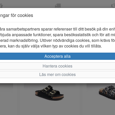
OM 2-5 DAGAR
FRI FRAKT VID KÖP ÖVER
ÖPPET KÖP 
ningar för cookies
799 KR
ER-BARN
KLÄDER-DAM/HERR
OUTLET
PROVKO
åra samarbetspartners sparar referenser till ditt besök på din enhe
bjuda anpassade funktioner, spara besöksstatistik och för att m
ierad marknadsföring. Utöver nödvändiga cookies, som krävs fö
ar)
ra, kan du själv välja vilken typ av cookies du vill tillåta.
Per si
Acceptera alla
Hantera cookies
Läs mer om cookies