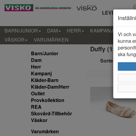
LEVERANS IN
Inställ
BARN/JUNIOR
DAM
HERR
KAMPANJ
KLÄD
Vi och v
VÄSKOR
VARUMÄRKEN
kunna er
personif
Duffy (124 artikl
Barn/Junior
ska funge
Dam
Sortera efter:
Herr
Kampanj
Kläder-Barn
Kläder-Dam/Herr
Outlet
Provkollektion
REA
Skovård-Tillbehör
Väskor
Varumärken