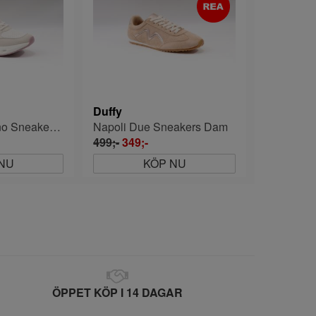
Duffy
Pordennone Uno Sneakers Dam
Napoli Due Sneakers Dam
499;-
349;-
NU
KÖP NU
ÖPPET KÖP I 14 DAGAR