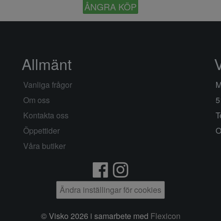
ÅNGRA KÖP
Allmänt
Vanliga frågor
M
Om oss
5
Kontakta oss
T
Öppettider
O
Våra butiker
Ändra inställingar för cookies
© Visko 2026 i samarbete med
Flexicon