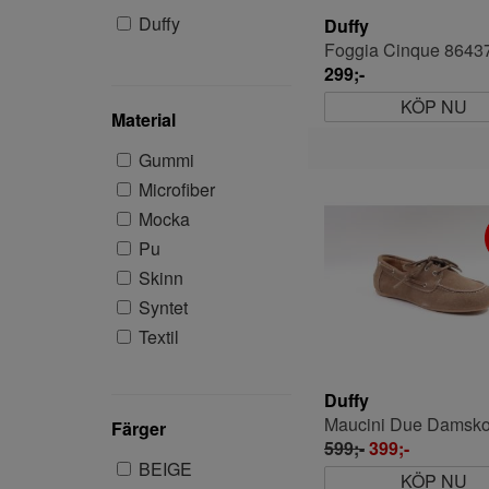
Duffy
Duffy
299;-
KÖP NU
Material
Gummi
Microfiber
Mocka
Pu
Skinn
Syntet
Textil
Duffy
Maucini Due Damsk
Färger
599;-
399;-
BEIGE
KÖP NU