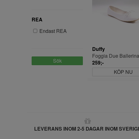
104
105
10M-2ÅR
REA
10MM
Endast REA
11
11,5
Duffy
110
Foggia Due Ballerin
110-116
Sök
259;-
116
KÖP NU
12
12,5
120
122
122-128
122/128
128
LEVERANS INOM 2-5 DAGAR INOM SVERIG
13