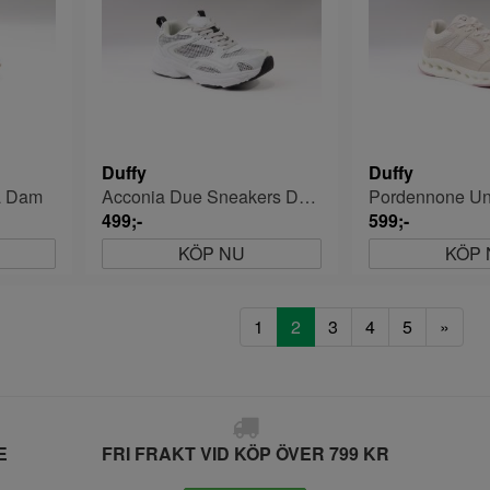
Duffy
Duffy
a Dam
Acconia Due Sneakers Dam
499;-
599;-
KÖP NU
KÖP 
1
2
3
4
5
»
E
FRI FRAKT VID KÖP ÖVER 799 KR