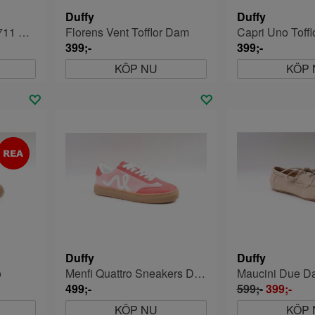
Duffy
Duffy
Foggia Cinque 8643711 Ballerina Dam
Florens Vent Tofflor Dam
Capri Uno Toff
399;-
399;-
KÖP NU
KÖP 
Duffy
Duffy
o
Menfi Quattro Sneakers Dam
Maucini Due D
499;-
599;-
399;-
KÖP NU
KÖP 