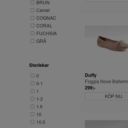
BRUN
Camel
COGNAC
CORAL
FUCHSIA
GRÅ
GRÖN
LILA
MULTI
Storlekar
Mörk brun
Duffy
0
Orm
Foggia Nove Balleri
0-1
ROSA
299;-
1
RÖD
KÖP NU
1-2
SILVER
1.5
SVART
10
TAUPE
10,5
VIT