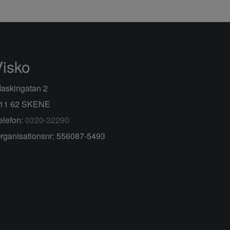
Visko
askingatan 2
11 62 SKENE
elefon:
0320-32290
rganisationsnr: 556087-5493