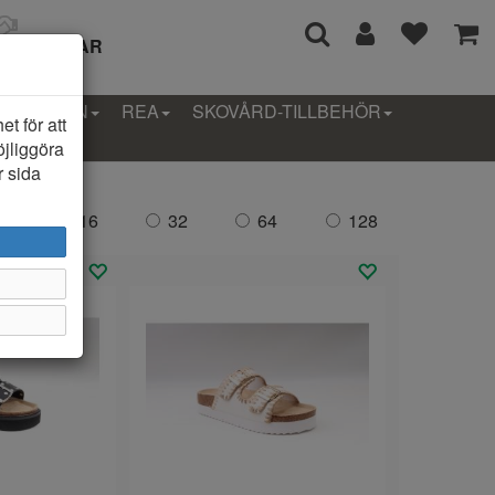
I 14 DAGAR
LLEKTION
REA
SKOVÅRD-TILLBEHÖR
t för att
öjliggöra
r sida
da:
16
32
64
128