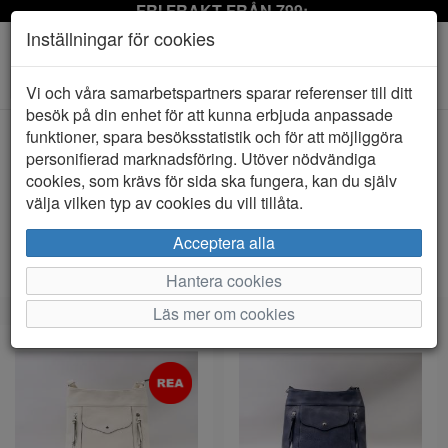
FRI FRAKT FRÅN 799:-
Inställningar för cookies
Toggle
Vi och våra samarbetspartners sparar referenser till ditt
navigation
besök på din enhet för att kunna erbjuda anpassade
funktioner, spara besöksstatistik och för att möjliggöra
personifierad marknadsföring. Utöver nödvändiga
Visa filter
cookies, som krävs för sida ska fungera, kan du själv
Erica (6 artiklar)
välja vilken typ av cookies du vill tillåta.
Sortera efter:
Acceptera alla
Hantera cookies
Läs mer om cookies