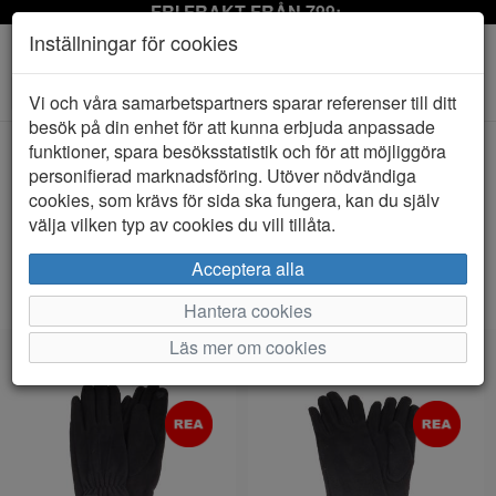
FRI FRAKT FRÅN 799:-
Inställningar för cookies
Toggle
Vi och våra samarbetspartners sparar referenser till ditt
navigation
besök på din enhet för att kunna erbjuda anpassade
funktioner, spara besöksstatistik och för att möjliggöra
personifierad marknadsföring. Utöver nödvändiga
Visa filter
cookies, som krävs för sida ska fungera, kan du själv
Faustmann (2 artiklar)
välja vilken typ av cookies du vill tillåta.
Sortera efter:
Acceptera alla
Hantera cookies
Läs mer om cookies