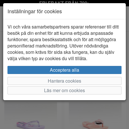
FRI FRAKT FRÅN 799:-
Inställningar för cookies
Toggle
Vi och våra samarbetspartners sparar referenser till ditt
navigation
besök på din enhet för att kunna erbjuda anpassade
funktioner, spara besöksstatistik och för att möjliggöra
personifierad marknadsföring. Utöver nödvändiga
Visa filter
cookies, som krävs för sida ska fungera, kan du själv
Ipanema (4 artiklar)
välja vilken typ av cookies du vill tillåta.
Sortera efter:
Acceptera alla
Hantera cookies
Läs mer om cookies