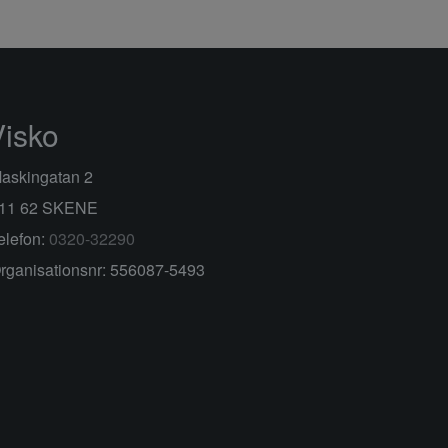
Visko
askingatan 2
11 62 SKENE
elefon:
0320-32290
rganisationsnr: 556087-5493