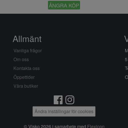
ÅNGRA KÖP
Allmänt
Vanliga frågor
M
Om oss
5
Kontakta oss
T
Öppettider
O
Våra butiker
Ändra inställingar för cookies
© Visko 2026 i samarbete med
Flexicon