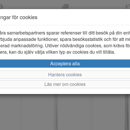
OM 2-5 DAGAR
FRI FRAKT VID KÖP ÖVER
ÖPPET KÖP 
ningar för cookies
799 KR
ER-BARN
KLÄDER-DAM/HERR
OUTLET
PROVKO
åra samarbetspartners sparar referenser till ditt besök på din enhe
bjuda anpassade funktioner, spara besöksstatistik och för att m
ierad marknadsföring. Utöver nödvändiga cookies, som krävs fö
lar)
ra, kan du själv välja vilken typ av cookies du vill tillåta.
Per si
Acceptera alla
Hantera cookies
Läs mer om cookies