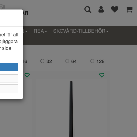
I 14 DAGAR
LLEKTION
REA
SKOVÅRD-TILLBEHÖR
t för att
öjliggöra
r sida
da:
16
32
64
128