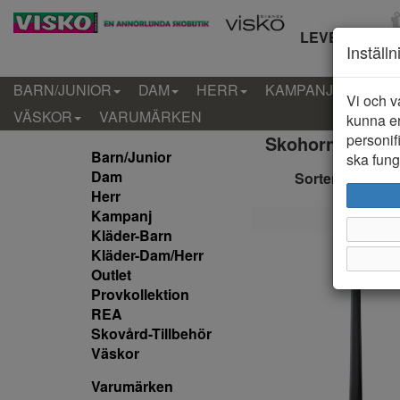
LEVERANS IN
Inställ
BARN/JUNIOR
DAM
HERR
KAMPANJ
KLÄD
Vi och v
VÄSKOR
VARUMÄRKEN
kunna er
personif
Skohorn (4 artik
Barn/Junior
ska funge
Dam
Sortera efter:
Herr
Kampanj
Kläder-Barn
Kläder-Dam/Herr
Outlet
Provkollektion
REA
Skovård-Tillbehör
Väskor
Varumärken