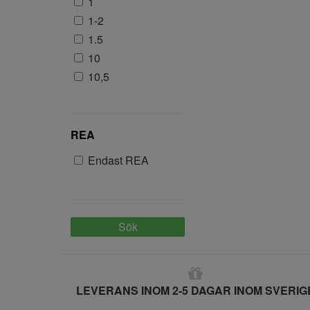
1
1-2
1.5
10
10,5
104
105
10M-2ÅR
REA
10MM
Endast REA
11
11,5
110
110-116
Sök
116
12
12,5
LEVERANS INOM 2-5 DAGAR INOM SVERIG
120