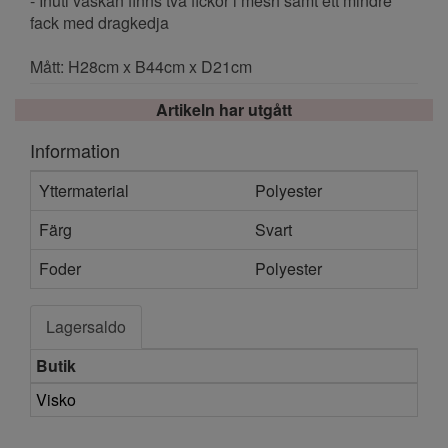
- Inuti väskan finns två fickor i mesh samt ett mindre
fack med dragkedja
Mått: H28cm x B44cm x D21cm
Artikeln har utgått
Information
Yttermaterial
Polyester
Färg
Svart
Foder
Polyester
Lagersaldo
Butik
Visko