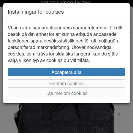
FRI FRAKT FRÅN 799:-
Inställningar för cookies
Toggle
Vi och våra samarbetspartners sparar referenser till ditt
navigation
besök på din enhet för att kunna erbjuda anpassade
funktioner, spara besöksstatistik och för att möjliggöra
personifierad marknadsföring. Utöver nödvändiga
HEM
BJÖRN BORG
cookies, som krävs för sida ska fungera, kan du själv
välja vilken typ av cookies du vill tillåta.
Acceptera alla
Hantera cookies
Läs mer om cookies