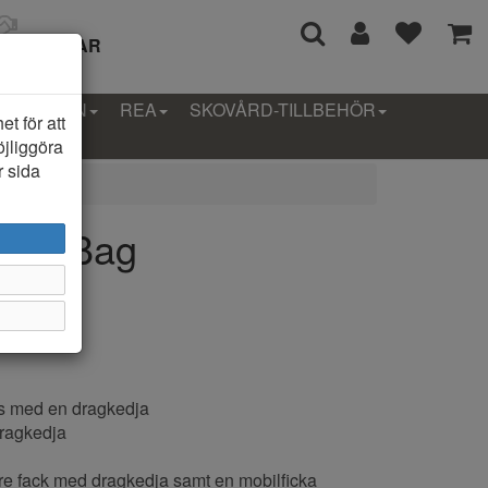
I 14 DAGAR
LLEKTION
REA
SKOVÅRD-TILLBEHÖR
t för att
öjliggöra
r sida
4677 Bag
s med en dragkedja
 dragkedja
ndre fack med dragkedja samt en mobilficka