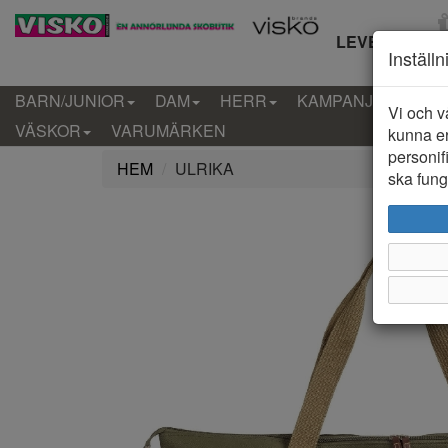
LEVERANS IN
Inställ
BARN/JUNIOR
DAM
HERR
KAMPANJ
KLÄD
Vi och v
VÄSKOR
VARUMÄRKEN
kunna er
personif
HEM
ULRIKA
ska funge