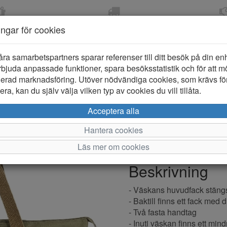
OM 2-5 DAGAR
FRI FRAKT VID KÖP ÖVER
ÖPPET KÖP 
ningar för cookies
799 KR
ER-BARN
KLÄDER-DAM/HERR
OUTLET
PROVKO
åra samarbetspartners sparar referenser till ditt besök på din enhe
bjuda anpassade funktioner, spara besöksstatistik och för att m
ierad marknadsföring. Utöver nödvändiga cookies, som krävs fö
ra, kan du själv välja vilken typ av cookies du vill tillåta.
Bozzini 04
Acceptera alla
Hantera cookies
Varumärke: Ulrika
Läs mer om cookies
Artikelnummer: 2610522
Beskrivning
- Väskans huvudfack stäng
- Baktill finns ett fack med
- Två fasta handtag
- Inuti väskan finns ett mi