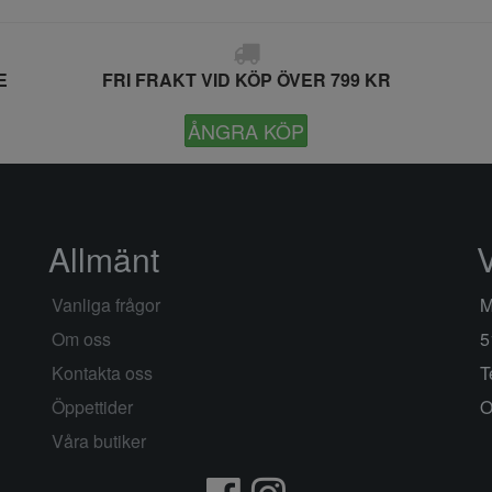
E
FRI FRAKT VID KÖP ÖVER 799 KR
ÅNGRA KÖP
Allmänt
Vanliga frågor
M
Om oss
5
Kontakta oss
T
Öppettider
O
Våra butiker