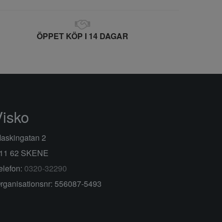
ÖPPET KÖP I 14 DAGAR
Visko
askingatan 2
11 62 SKENE
elefon:
0320-32290
rganisationsnr: 556087-5493