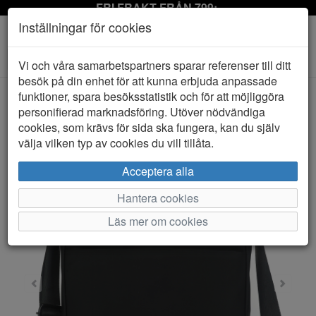
FRI FRAKT FRÅN 799:-
Inställningar för cookies
Toggle
Vi och våra samarbetspartners sparar referenser till ditt
navigation
besök på din enhet för att kunna erbjuda anpassade
funktioner, spara besöksstatistik och för att möjliggöra
personifierad marknadsföring. Utöver nödvändiga
HEM
ADAX
cookies, som krävs för sida ska fungera, kan du själv
välja vilken typ av cookies du vill tillåta.
Acceptera alla
Hantera cookies
Läs mer om cookies