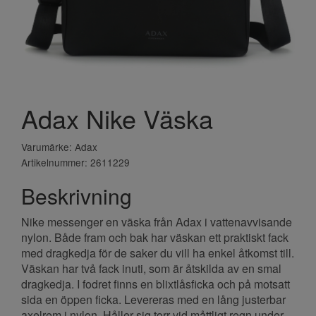
Adax Nike Väska
Varumärke: Adax
Artikelnummer: 2611229
Beskrivning
Nike messenger en väska från Adax i vattenavvisande
nylon. Både fram och bak har väskan ett praktiskt fack
med dragkedja för de saker du vill ha enkel åtkomst till.
Väskan har två fack inuti, som är åtskilda av en smal
dragkedja. I fodret finns en blixtlåsficka och på motsatt
sida en öppen ficka. Levereras med en lång justerbar
axelrem i nylon. Håller sig torr vid måttligt regn under