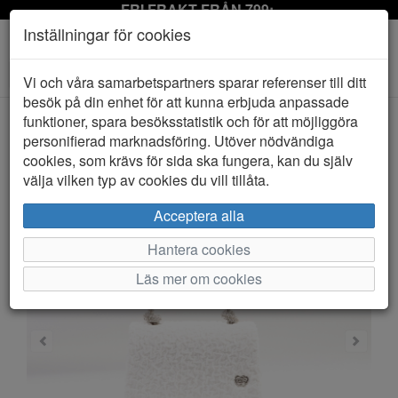
FRI FRAKT FRÅN 799:-
Inställningar för cookies
Toggle
Vi och våra samarbetspartners sparar referenser till ditt
navigation
besök på din enhet för att kunna erbjuda anpassade
funktioner, spara besöksstatistik och för att möjliggöra
personifierad marknadsföring. Utöver nödvändiga
HEM
BACI & ABBRACCI
cookies, som krävs för sida ska fungera, kan du själv
välja vilken typ av cookies du vill tillåta.
Acceptera alla
Hantera cookies
Läs mer om cookies