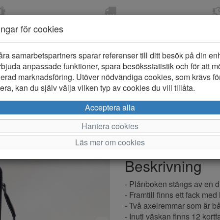
OM 2-5 DAGAR
FRI FRAKT VID KÖP ÖVER
ÖPPET KÖP 
ningar för cookies
799 KR
ER-BARN
KLÄDER-DAM/HERR
OUTLET
PROVKO
åra samarbetspartners sparar referenser till ditt besök på din enhe
bjuda anpassade funktioner, spara besöksstatistik och för att m
ierad marknadsföring. Utöver nödvändiga cookies, som krävs fö
ra, kan du själv välja vilken typ av cookies du vill tillåta.
Bagoholic 
Acceptera alla
Hantera cookies
Varumärke: Bagoholic
Läs mer om cookies
Artikelnummer: 2511418
Beskrivning
- Plånboken stängs av en 
- Framtill finns ett fack m
- Två axelremmar som är bå
- Inuti väskan finns 12 kort