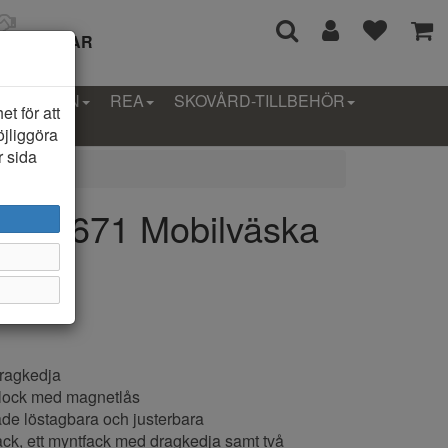
I 14 DAGAR
LLEKTION
REA
SKOVÅRD-TILLBEHÖR
t för att
öjliggöra
r sida
BHC1671 Mobilväska
dragkedja
ed lock med magnetlås
de löstagbara och justerbara
fack, ett myntfack med dragkedja samt två