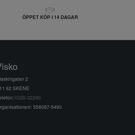
ÖPPET KÖP I 14 DAGAR
Visko
askingatan 2
11 62 SKENE
elefon:
0320-32290
rganisationsnr: 556087-5493