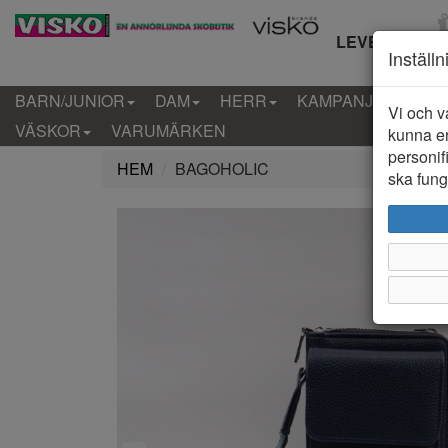
LEVERANS IN
Inställ
BARN/JUNIOR
DAM
HERR
KAMPANJ
KLÄD
Vi och v
VÄSKOR
VARUMÄRKEN
kunna er
personif
HEM
BAGOHOLIC
ska funge