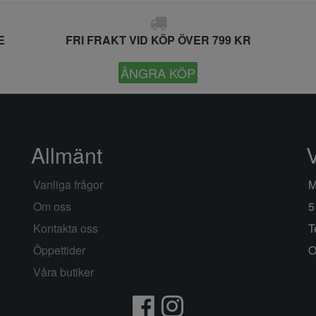
E
FRI FRAKT VID KÖP ÖVER 799 KR
ÅNGRA KÖP
Allmänt
Vanliga frågor
M
Om oss
5
Kontakta oss
T
Öppettider
O
Våra butiker