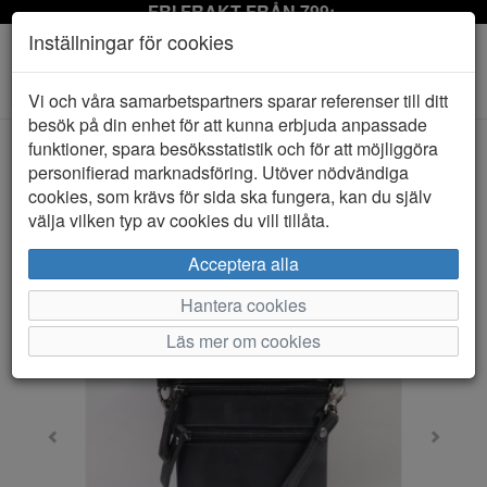
FRI FRAKT FRÅN 799:-
Inställningar för cookies
Toggle
Vi och våra samarbetspartners sparar referenser till ditt
navigation
besök på din enhet för att kunna erbjuda anpassade
funktioner, spara besöksstatistik och för att möjliggöra
personifierad marknadsföring. Utöver nödvändiga
HEM
BAGOHOLIC
cookies, som krävs för sida ska fungera, kan du själv
välja vilken typ av cookies du vill tillåta.
Acceptera alla
Hantera cookies
Läs mer om cookies