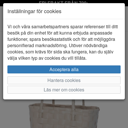
FRI FRAKT FRÅN 799:-
Inställningar för cookies
Toggle
Vi och våra samarbetspartners sparar referenser till ditt
navigation
besök på din enhet för att kunna erbjuda anpassade
funktioner, spara besöksstatistik och för att möjliggöra
personifierad marknadsföring. Utöver nödvändiga
HEM
HANDED BY
cookies, som krävs för sida ska fungera, kan du själv
välja vilken typ av cookies du vill tillåta.
Acceptera alla
Hantera cookies
Läs mer om cookies