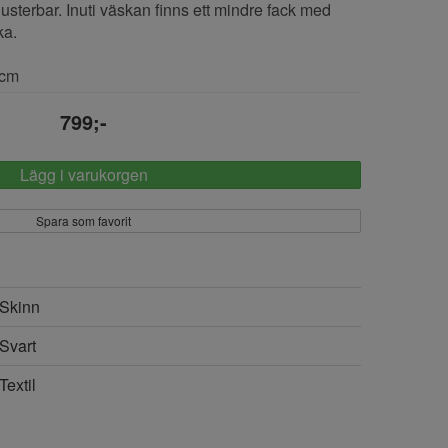
sterbar. Inuti väskan finns ett mindre fack med
ka.
5cm
799;-
Lägg i varukorgen
Spara som favorit
Skinn
Svart
Textil