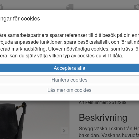
OM 2-5 DAGAR
FRI FRAKT VID KÖP ÖVER
ÖPPET KÖP 
ningar för cookies
799 KR
ER-BARN
KLÄDER-DAM/HERR
OUTLET
PROVKO
åra samarbetspartners sparar referenser till ditt besök på din enhe
bjuda anpassade funktioner, spara besöksstatistik och för att m
ierad marknadsföring. Utöver nödvändiga cookies, som krävs fö
ra, kan du själv välja vilken typ av cookies du vill tillåta.
House of S
Acceptera alla
Skinnväska
Hantera cookies
Läs mer om cookies
Varumärke: House of Sajaco
Artikelnummer: 2512269
Beskrivning
Snygg väska i skinn från H
baksidan. Väskans huvudfa