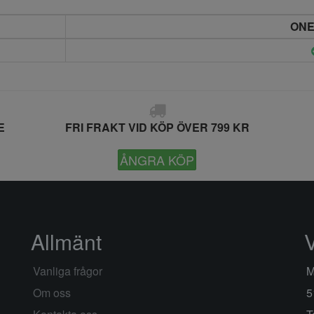
ONE
E
FRI FRAKT VID KÖP ÖVER 799 KR
ÅNGRA KÖP
Allmänt
Vanliga frågor
M
Om oss
5