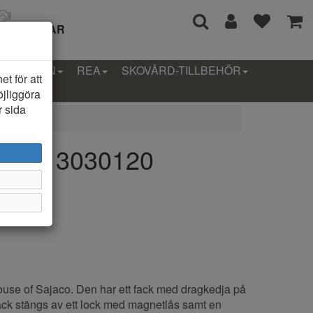
I 14 DAGAR
LLEKTION
REA
SKOVÅRD-TILLBEHÖR
t för att
öjliggöra
r sida
ajaco 3030120
ouse of Sajaco. Den har ett fack med dragkedja på
ck stängs av ett lock med magnetlås samt en