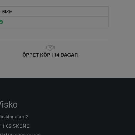
 SIZE
ÖPPET KÖP I 14 DAGAR
Visko
askingatan 2
11 62 SKENE