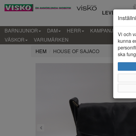
LEVERANS IN
Inställ
BARN/JUNIOR
DAM
HERR
KAMPANJ
KLÄD
Vi och v
VÄSKOR
VARUMÄRKEN
kunna er
personif
HEM
HOUSE OF SAJACO
ska funge