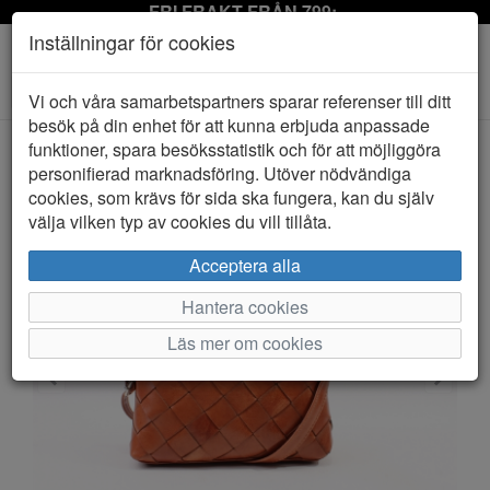
FRI FRAKT FRÅN 799:-
Inställningar för cookies
Toggle
Vi och våra samarbetspartners sparar referenser till ditt
navigation
besök på din enhet för att kunna erbjuda anpassade
funktioner, spara besöksstatistik och för att möjliggöra
personifierad marknadsföring. Utöver nödvändiga
HEM
LUCA FERRI
cookies, som krävs för sida ska fungera, kan du själv
välja vilken typ av cookies du vill tillåta.
Acceptera alla
Hantera cookies
Läs mer om cookies