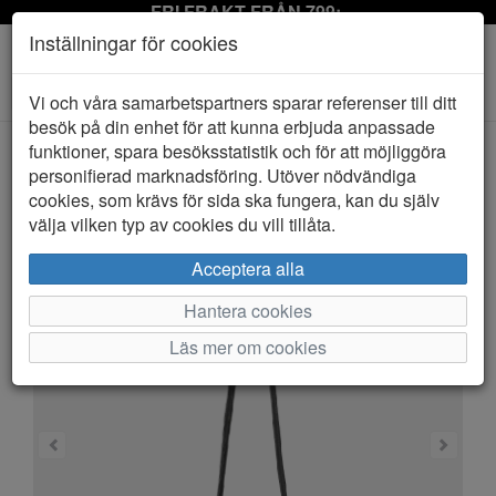
FRI FRAKT FRÅN 799:-
Inställningar för cookies
Toggle
Vi och våra samarbetspartners sparar referenser till ditt
navigation
besök på din enhet för att kunna erbjuda anpassade
funktioner, spara besöksstatistik och för att möjliggöra
personifierad marknadsföring. Utöver nödvändiga
HEM
LYCKE
cookies, som krävs för sida ska fungera, kan du själv
välja vilken typ av cookies du vill tillåta.
Acceptera alla
Hantera cookies
Läs mer om cookies