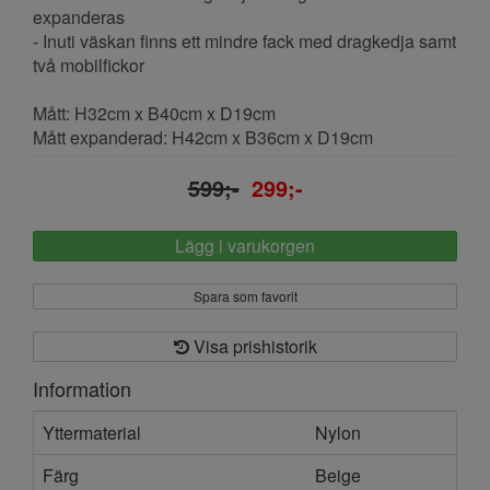
expanderas
- Inuti väskan finns ett mindre fack med dragkedja samt
två mobilfickor
Mått: H32cm x B40cm x D19cm
Mått expanderad: H42cm x B36cm x D19cm
599;-
299;-
Lägg i varukorgen
Spara som favorit
Visa prishistorik
Information
Yttermaterial
Nylon
Färg
Beige