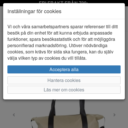
FRI FRAKT FRÅN 799:-
Inställningar för cookies
Toggle
Vi och våra samarbetspartners sparar referenser till ditt
navigation
besök på din enhet för att kunna erbjuda anpassade
funktioner, spara besöksstatistik och för att möjliggöra
personifierad marknadsföring. Utöver nödvändiga
HEM
NICOLE
cookies, som krävs för sida ska fungera, kan du själv
välja vilken typ av cookies du vill tillåta.
Acceptera alla
Hantera cookies
Läs mer om cookies