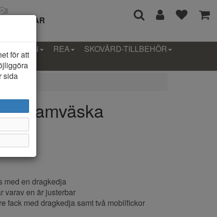
I 14 DAGAR
LLEKTION
REA
SKOVÅRD-TILLBEHÖR
t för att
öjliggöra
r sida
05 Damväska
s med en dragkedja
 varav en är justerbar
ndre fack med dragkedja samt två mobilfickor