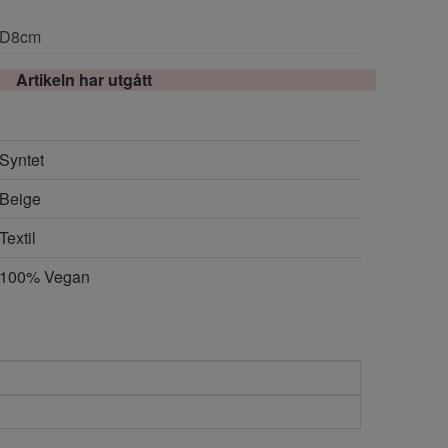
x D8cm
Artikeln har utgått
Syntet
Beige
Textil
100% Vegan