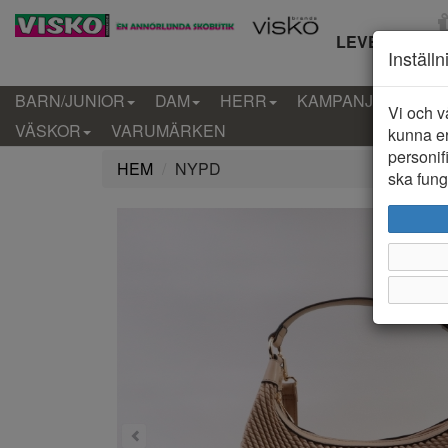
LEVERANS IN
Inställ
BARN/JUNIOR
DAM
HERR
KAMPANJ
KLÄD
Vi och v
VÄSKOR
VARUMÄRKEN
kunna er
personif
HEM
NYPD
ska funge