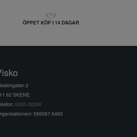
ÖPPET KÖP I 14 DAGAR
Visko
askingatan 2
11 62 SKENE
elefon:
0320-32290
rganisationsnr: 556087-5493