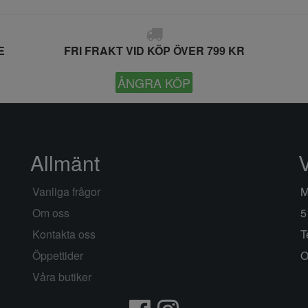
E
FRI FRAKT VID KÖP ÖVER 799 KR
ÅNGRA KÖP
Allmänt
Vanliga frågor
M
Om oss
5
Kontakta oss
T
Öppettider
O
Våra butiker