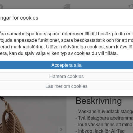
OM 2-5 DAGAR
FRI FRAKT VID KÖP ÖVER
ÖPPET KÖP 
ningar för cookies
799 KR
ER-BARN
KLÄDER-DAM/HERR
OUTLET
PROVKO
åra samarbetspartners sparar referenser till ditt besök på din enhe
bjuda anpassade funktioner, spara besöksstatistik och för att m
ierad marknadsföring. Utöver nödvändiga cookies, som krävs fö
ra, kan du själv välja vilken typ av cookies du vill tillåta.
NYPD 9700
Acceptera alla
Hantera cookies
Varumärke: NYPD
Läs mer om cookies
Artikelnummer: 2511182
Beskrivning
- Väskans huvudfack stäng
- Två löstagbara axelremmar
- Inuti väskan finns ett mi
- Inbyggt fack för AirTag