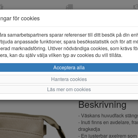
OM 2-5 DAGAR
FRI FRAKT VID KÖP ÖVER
ÖPPET KÖP 
ningar för cookies
799 KR
ER-BARN
KLÄDER-DAM/HERR
OUTLET
PROVKO
åra samarbetspartners sparar referenser till ditt besök på din enhe
bjuda anpassade funktioner, spara besöksstatistik och för att m
ierad marknadsföring. Utöver nödvändiga cookies, som krävs fö
ra, kan du själv välja vilken typ av cookies du vill tillåta.
NYPD 9900
Acceptera alla
Hantera cookies
Varumärke: NYPD
Läs mer om cookies
Artikelnummer: 2611991
Beskrivning
- Väskans huvudfack stäng
- Inuti finns en avdelare, fr
dragkedja
- En justerbar axelrem som