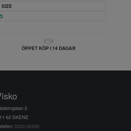
 SIZE
ÖPPET KÖP I 14 DAGAR
Visko
askingatan 2
11 62 SKENE
elefon:
0320-32290