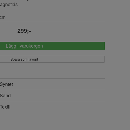
magnetlås
3cm
299;-
Lägg i varukorgen
Spara som favorit
Syntet
Sand
Textil