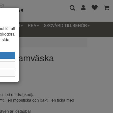
I 14 DAGAR
LLEKTION
REA
SKOVÅRD-TILLBEHÖR
t för att
öjliggöra
r sida
55 Damväska
s med en dragkedja
amtill en mobilficka och baktill en ficka med
 även är löstagbar