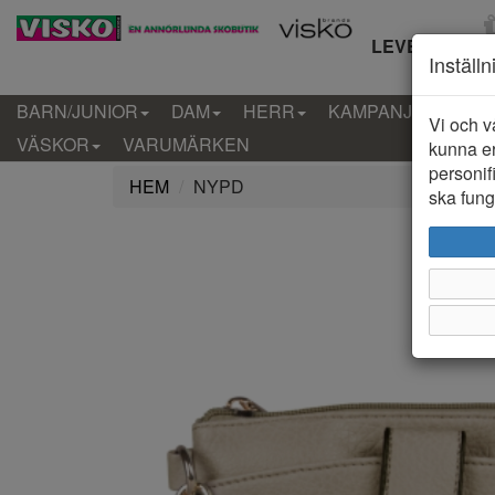
LEVERANS IN
Inställ
BARN/JUNIOR
DAM
HERR
KAMPANJ
KLÄD
Vi och v
VÄSKOR
VARUMÄRKEN
kunna er
personif
HEM
NYPD
ska funge