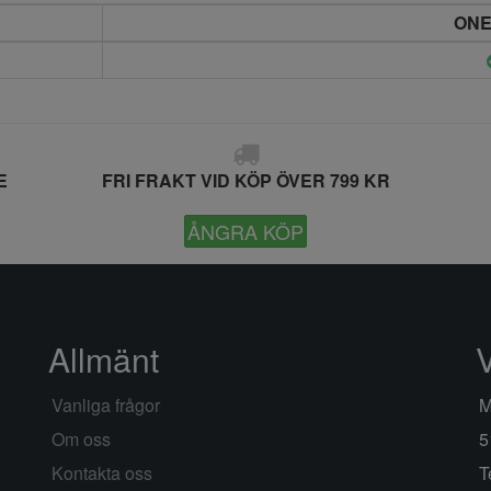
ONE
E
FRI FRAKT VID KÖP ÖVER 799 KR
ÅNGRA KÖP
Allmänt
Vanliga frågor
M
Om oss
5
Kontakta oss
T