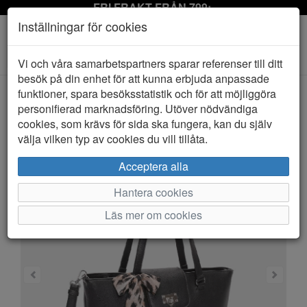
FRI FRAKT FRÅN 799:-
Inställningar för cookies
Toggle
Vi och våra samarbetspartners sparar referenser till ditt
navigation
besök på din enhet för att kunna erbjuda anpassade
funktioner, spara besöksstatistik och för att möjliggöra
personifierad marknadsföring. Utöver nödvändiga
HEM
PUCCINI
cookies, som krävs för sida ska fungera, kan du själv
välja vilken typ av cookies du vill tillåta.
Acceptera alla
Hantera cookies
Läs mer om cookies