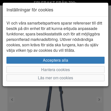
FRI FRAKT FRÅN 799:-
Inställningar för cookies
Toggle
Vi och våra samarbetspartners sparar referenser till ditt
navigation
besök på din enhet för att kunna erbjuda anpassade
funktioner, spara besöksstatistik och för att möjliggöra
personifierad marknadsföring. Utöver nödvändiga
HEM
PUCCINI
cookies, som krävs för sida ska fungera, kan du själv
välja vilken typ av cookies du vill tillåta.
Acceptera alla
Hantera cookies
Läs mer om cookies