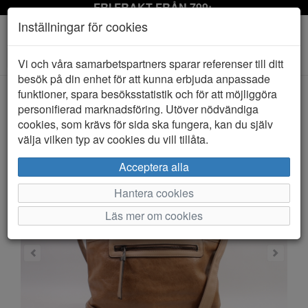
FRI FRAKT FRÅN 799:-
Inställningar för cookies
Toggle
Vi och våra samarbetspartners sparar referenser till ditt
navigation
besök på din enhet för att kunna erbjuda anpassade
funktioner, spara besöksstatistik och för att möjliggöra
personifierad marknadsföring. Utöver nödvändiga
HEM
S.A.C
cookies, som krävs för sida ska fungera, kan du själv
välja vilken typ av cookies du vill tillåta.
Acceptera alla
Hantera cookies
Läs mer om cookies