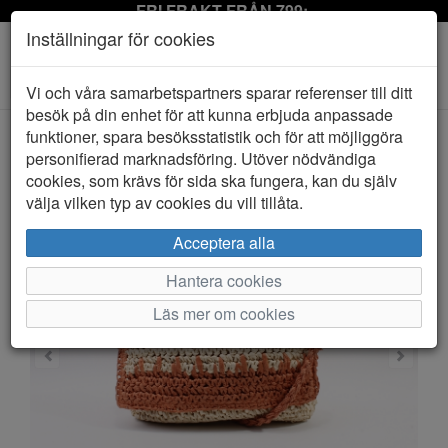
FRI FRAKT FRÅN 799:-
Inställningar för cookies
Toggle
Vi och våra samarbetspartners sparar referenser till ditt
navigation
besök på din enhet för att kunna erbjuda anpassade
funktioner, spara besöksstatistik och för att möjliggöra
personifierad marknadsföring. Utöver nödvändiga
HEM
S.A.C
cookies, som krävs för sida ska fungera, kan du själv
välja vilken typ av cookies du vill tillåta.
Acceptera alla
Hantera cookies
Läs mer om cookies