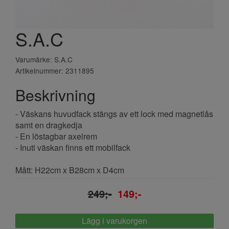
S.A.C
Varumärke: S.A.C
Artikelnummer: 2311895
Beskrivning
- Väskans huvudfack stängs av ett lock med magnetlås
samt en dragkedja
- En löstagbar axelrem
- Inuti väskan finns ett mobilfack
Mått: H22cm x B28cm x D4cm
249;-
149;-
Lägg i varukorgen