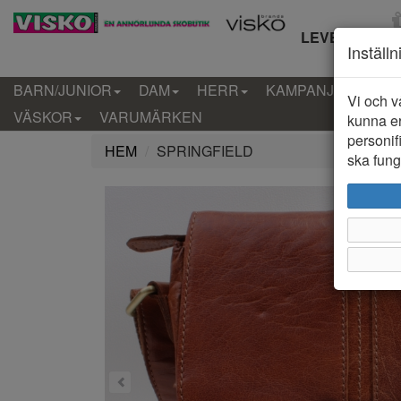
LEVERANS IN
Inställ
BARN/JUNIOR
DAM
HERR
KAMPANJ
KLÄD
Vi och v
VÄSKOR
VARUMÄRKEN
kunna er
personif
HEM
SPRINGFIELD
ska funge