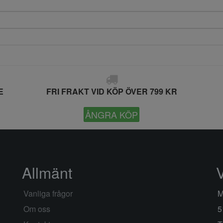
E
FRI FRAKT VID KÖP ÖVER 799 KR
ÅNGRA KÖP
Allmänt
Vanliga frågor
M
Om oss
5