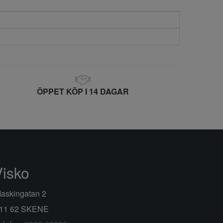
ÖPPET KÖP I 14 DAGAR
Visko
askingatan 2
11 62 SKENE