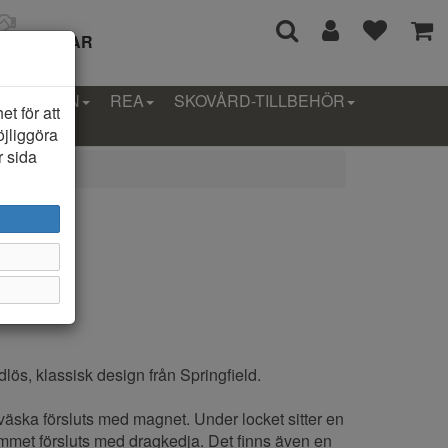
I 14 DAGAR
LLEKTION
REA
SKOVÅRD-TILLBEHÖR
t för att
öjliggöra
r sida
lös, klassisk design från Springfield.
äska försluts med magnet. Under locket sitter en
mmet försluts med dragkedja. Det finns även en