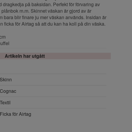
d dragkedja på baksidan. Perfekt för förvaring av
, plånbok m.m. Skinnet väskan är gjord av är
som bara blir finare ju mer väskan används. Insidan är
n ficka för Airtag så att du kan ha koll på din väska.
6cm
uffel
Artikeln har utgått
Skinn
Cognac
Textil
Ficka för Airtag