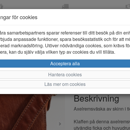
OM 2-5 DAGAR
FRI FRAKT VID KÖP ÖVER
ÖPPET KÖP 
ningar för cookies
799 KR
ER-BARN
KLÄDER-DAM/HERR
OUTLET
PROVKO
åra samarbetspartners sparar referenser till ditt besök på din enhe
bjuda anpassade funktioner, spara besöksstatistik och för att m
ierad marknadsföring. Utöver nödvändiga cookies, som krävs fö
ra, kan du själv välja vilken typ av cookies du vill tillåta.
Springfield
Acceptera alla
Hantera cookies
Varumärke: Springfield
Läs mer om cookies
Artikelnummer: NOS0940
Beskrivning
Axelremsväska av skinn i tid
Klaffen på denna axelremsv
utvändig ficka och huvudru