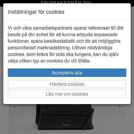
FRI FRAKT FRÅN 799:-
Inställningar för cookies
Toggle
Vi och våra samarbetspartners sparar referenser till ditt
navigation
besök på din enhet för att kunna erbjuda anpassade
funktioner, spara besöksstatistik och för att möjliggöra
personifierad marknadsföring. Utöver nödvändiga
HEM
TAMARIS
cookies, som krävs för sida ska fungera, kan du själv
välja vilken typ av cookies du vill tillåta.
Acceptera alla
Hantera cookies
Läs mer om cookies