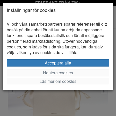
FRI FRAKT FRÅN 799:-
Inställningar för cookies
Toggle
Vi och våra samarbetspartners sparar referenser till ditt
navigation
besök på din enhet för att kunna erbjuda anpassade
funktioner, spara besöksstatistik och för att möjliggöra
personifierad marknadsföring. Utöver nödvändiga
HEM
TAMARIS
cookies, som krävs för sida ska fungera, kan du själv
välja vilken typ av cookies du vill tillåta.
Acceptera alla
Hantera cookies
Läs mer om cookies