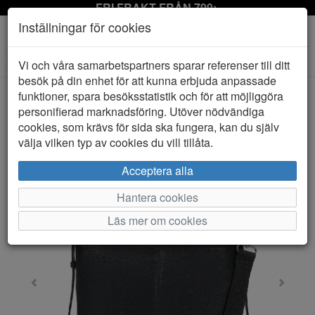
FRI FRAKT FRÅN 799:-
Inställningar för cookies
Toggle
Vi och våra samarbetspartners sparar referenser till ditt
navigation
besök på din enhet för att kunna erbjuda anpassade
funktioner, spara besöksstatistik och för att möjliggöra
personifierad marknadsföring. Utöver nödvändiga
HEM
ULRIKA
cookies, som krävs för sida ska fungera, kan du själv
välja vilken typ av cookies du vill tillåta.
Acceptera alla
Hantera cookies
Läs mer om cookies