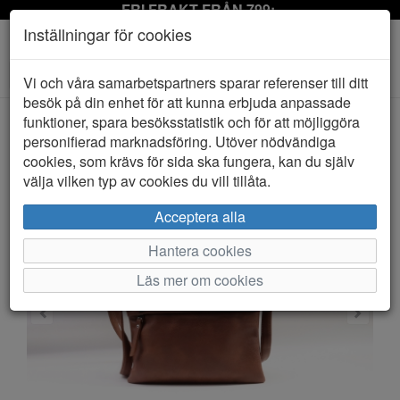
FRI FRAKT FRÅN 799:-
Inställningar för cookies
Toggle
Vi och våra samarbetspartners sparar referenser till ditt
navigation
besök på din enhet för att kunna erbjuda anpassade
funktioner, spara besöksstatistik och för att möjliggöra
personifierad marknadsföring. Utöver nödvändiga
HEM
ULRIKA
cookies, som krävs för sida ska fungera, kan du själv
välja vilken typ av cookies du vill tillåta.
Acceptera alla
Hantera cookies
Läs mer om cookies