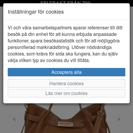
FRI FRAKT FRÅN 799:-
Inställningar för cookies
Toggle
Vi och våra samarbetspartners sparar referenser till ditt
navigation
besök på din enhet för att kunna erbjuda anpassade
funktioner, spara besöksstatistik och för att möjliggöra
personifierad marknadsföring. Utöver nödvändiga
HEM
ULRIKA
cookies, som krävs för sida ska fungera, kan du själv
välja vilken typ av cookies du vill tillåta.
Acceptera alla
Hantera cookies
Läs mer om cookies