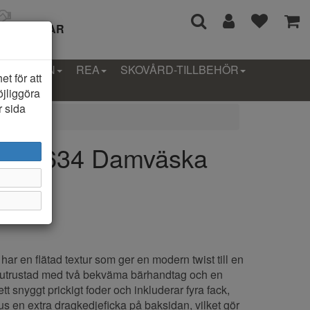
I 14 DAGAR
LLEKTION
REA
SKOVÅRD-TILLBEHÖR
t för att
öjliggöra
r sida
id 355634 Damväska
r en flätad textur som ger en modern twist till en
r utrustad med två bekväma bärhandtag och en
tt snyggt prickigt foder och inkluderar fyra fack,
us en extra dragkedjeficka på baksidan, vilket gör