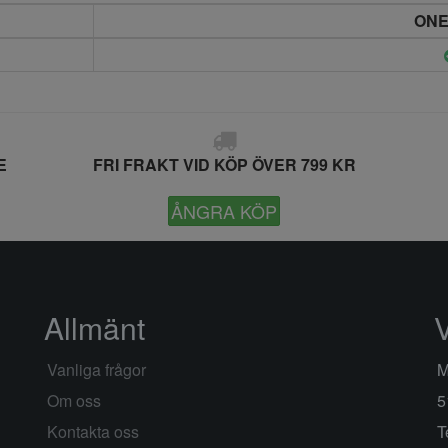
ONE
E
FRI FRAKT VID KÖP ÖVER 799 KR
ÅNGRA KÖP
Allmänt
Vanliga frågor
M
Om oss
5
Kontakta oss
T