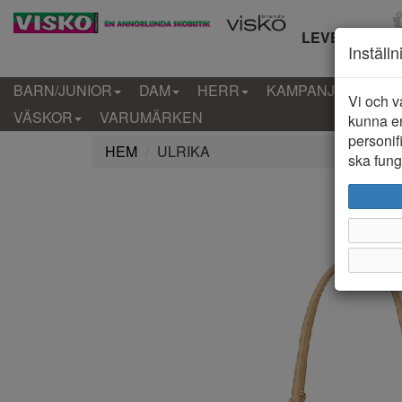
LEVERANS IN
Inställ
BARN/JUNIOR
DAM
HERR
KAMPANJ
KLÄD
Vi och v
VÄSKOR
VARUMÄRKEN
kunna er
personif
HEM
ULRIKA
ska funge