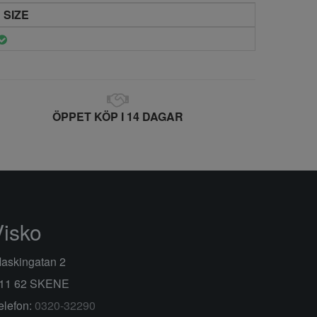
 SIZE
ÖPPET KÖP I 14 DAGAR
Visko
askingatan 2
11 62 SKENE
elefon:
0320-32290