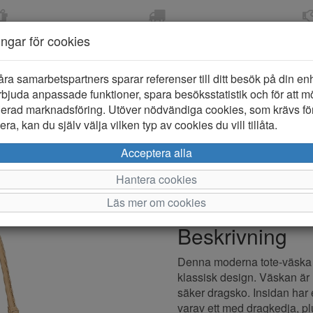
OM 2-5 DAGAR
FRI FRAKT VID KÖP ÖVER
ÖPPET KÖP 
ningar för cookies
799 KR
ER-BARN
KLÄDER-DAM/HERR
OUTLET
PROVKO
åra samarbetspartners sparar referenser till ditt besök på din enhe
bjuda anpassade funktioner, spara besöksstatistik och för att m
ierad marknadsföring. Utöver nödvändiga cookies, som krävs fö
ra, kan du själv välja vilken typ av cookies du vill tillåta.
Ulrika Bra
Acceptera alla
Hantera cookies
Varumärke: Ulrika
Läs mer om cookies
Artikelnummer: 2610480
Beskrivning
Denna moderna tote-väska ha
klassisk design. Väskan ä
säker dragsko. Insidan har e
varav ett med dragkedja, pl