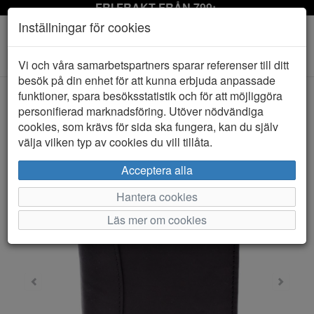
FRI FRAKT FRÅN 799:-
Inställningar för cookies
Toggle
Vi och våra samarbetspartners sparar referenser till ditt
navigation
besök på din enhet för att kunna erbjuda anpassade
funktioner, spara besöksstatistik och för att möjliggöra
personifierad marknadsföring. Utöver nödvändiga
HEM
S.A.C
cookies, som krävs för sida ska fungera, kan du själv
välja vilken typ av cookies du vill tillåta.
Acceptera alla
Hantera cookies
Läs mer om cookies