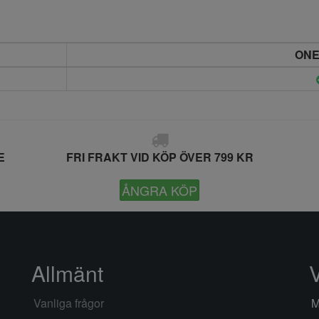
ONE
E
FRI FRAKT VID KÖP ÖVER 799 KR
ÅNGRA KÖP
Allmänt
Vanliga frågor
M