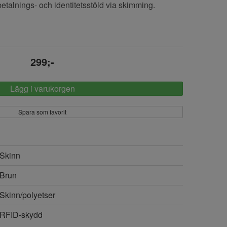
talnings- och identitetsstöld via skimming.
299;-
Lägg i varukorgen
Spara som favorit
Skinn
Brun
Skinn/polyetser
RFID-skydd