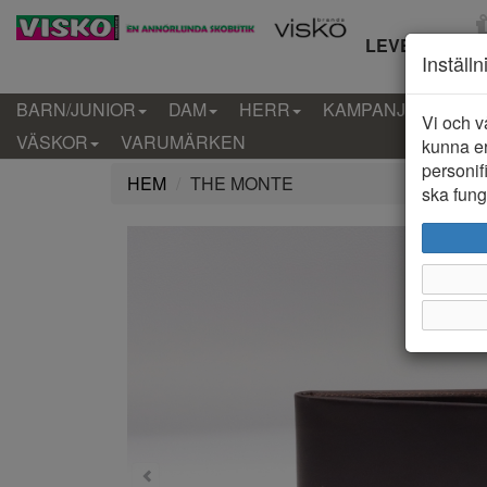
LEVERANS IN
Inställ
BARN/JUNIOR
DAM
HERR
KAMPANJ
KLÄD
Vi och v
VÄSKOR
VARUMÄRKEN
kunna er
personif
HEM
THE MONTE
ska funge