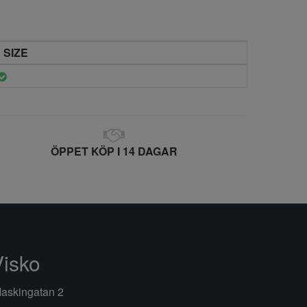
 SIZE
ÖPPET KÖP I 14 DAGAR
Visko
askingatan 2