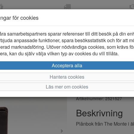
OM 2-5 DAGAR
FRI FRAKT VID KÖP ÖVER
ÖPPET KÖP 
ningar för cookies
799 KR
ER-BARN
KLÄDER-DAM/HERR
OUTLET
PROVKO
åra samarbetspartners sparar referenser till ditt besök på din enhe
bjuda anpassade funktioner, spara besöksstatistik och för att m
ierad marknadsföring. Utöver nödvändiga cookies, som krävs fö
ra, kan du själv välja vilken typ av cookies du vill tillåta.
The Monte 
Acceptera alla
Skinnplånb
Hantera cookies
Läs mer om cookies
Varumärke: The Monte
Artikelnummer: 2521527
Beskrivning
Plånbok från The Monte i äkt