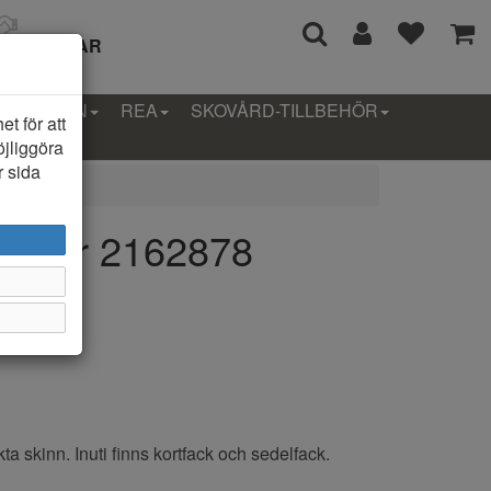
I 14 DAGAR
LLEKTION
REA
SKOVÅRD-TILLBEHÖR
t för att
öjliggöra
r sida
Dollar 2162878
ok
a skinn. Inuti finns kortfack och sedelfack.