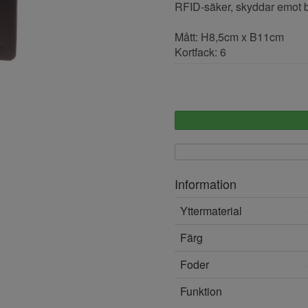
RFID-säker, skyddar emot be
Mått: H8,5cm x B11cm
Kortfack: 6
Information
Yttermaterial
Färg
Foder
Funktion