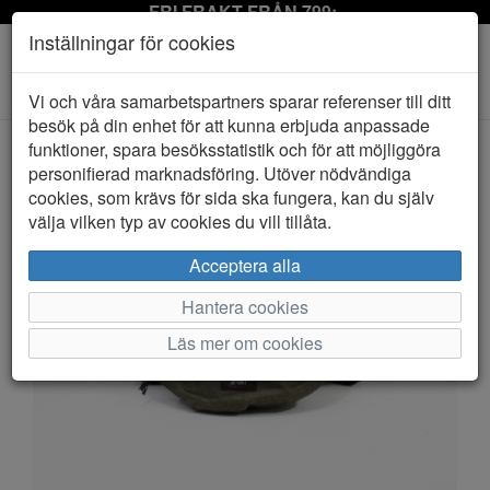
FRI FRAKT FRÅN 799:-
Inställningar för cookies
Toggle
Vi och våra samarbetspartners sparar referenser till ditt
navigation
besök på din enhet för att kunna erbjuda anpassade
funktioner, spara besöksstatistik och för att möjliggöra
personifierad marknadsföring. Utöver nödvändiga
HEM
S.A.C
cookies, som krävs för sida ska fungera, kan du själv
välja vilken typ av cookies du vill tillåta.
Acceptera alla
Hantera cookies
Läs mer om cookies