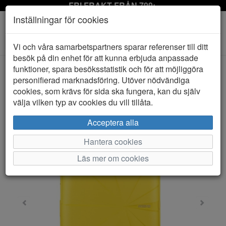
FRI FRAKT FRÅN 799:-
Inställningar för cookies
Toggle
Vi och våra samarbetspartners sparar referenser till ditt
navigation
besök på din enhet för att kunna erbjuda anpassade
funktioner, spara besöksstatistik och för att möjliggöra
personifierad marknadsföring. Utöver nödvändiga
HEM
AMERICAN TOURISTER
cookies, som krävs för sida ska fungera, kan du själv
välja vilken typ av cookies du vill tillåta.
Acceptera alla
Hantera cookies
Läs mer om cookies