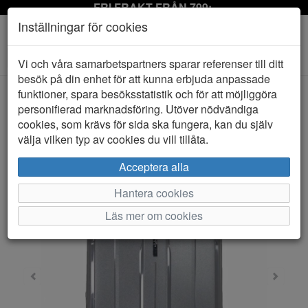
FRI FRAKT FRÅN 799:-
Inställningar för cookies
Toggle
Vi och våra samarbetspartners sparar referenser till ditt
navigation
besök på din enhet för att kunna erbjuda anpassade
funktioner, spara besöksstatistik och för att möjliggöra
personifierad marknadsföring. Utöver nödvändiga
HEM
BAGOHOLIC
cookies, som krävs för sida ska fungera, kan du själv
välja vilken typ av cookies du vill tillåta.
Acceptera alla
Hantera cookies
Läs mer om cookies