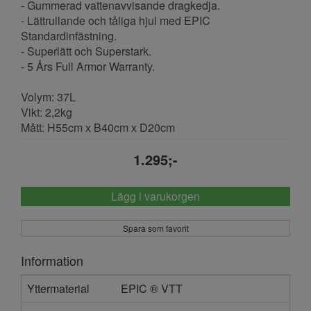
- Gummerad vattenavvisande dragkedja.
- Lättrullande och tåliga hjul med EPIC
Standardinfästning.
- Superlätt och Superstark.
- 5 Års Full Armor Warranty.
Volym: 37L
Vikt: 2,2kg
Mått: H55cm x B40cm x D20cm
1.295;-
Lägg i varukorgen
Spara som favorit
Information
Yttermaterial
EPIC ® VTT