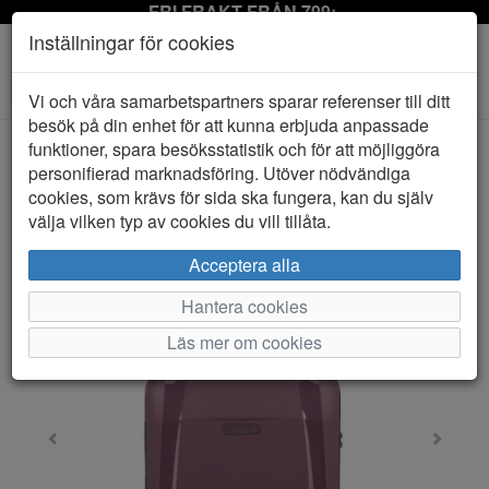
FRI FRAKT FRÅN 799:-
Inställningar för cookies
Toggle
Vi och våra samarbetspartners sparar referenser till ditt
navigation
besök på din enhet för att kunna erbjuda anpassade
funktioner, spara besöksstatistik och för att möjliggöra
personifierad marknadsföring. Utöver nödvändiga
HEM
EPIC
cookies, som krävs för sida ska fungera, kan du själv
välja vilken typ av cookies du vill tillåta.
Acceptera alla
Hantera cookies
Läs mer om cookies