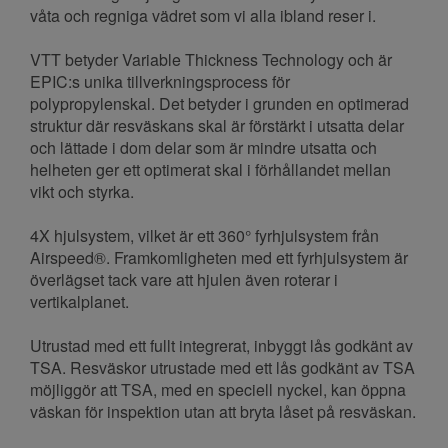
våta och regniga vädret som vi alla ibland reser i.
VTT betyder Variable Thickness Technology och är
EPIC:s unika tillverkningsprocess för
polypropylenskal. Det betyder i grunden en optimerad
struktur där resväskans skal är förstärkt i utsatta delar
och lättade i dom delar som är mindre utsatta och
helheten ger ett optimerat skal i förhållandet mellan
vikt och styrka.
4X hjulsystem, vilket är ett 360° fyrhjulsystem från
Airspeed®. Framkomligheten med ett fyrhjulsystem är
överlägset tack vare att hjulen även roterar i
vertikalplanet.
Utrustad med ett fullt integrerat, inbyggt lås godkänt av
TSA. Resväskor utrustade med ett lås godkänt av TSA
möjliggör att TSA, med en speciell nyckel, kan öppna
väskan för inspektion utan att bryta låset på resväskan.