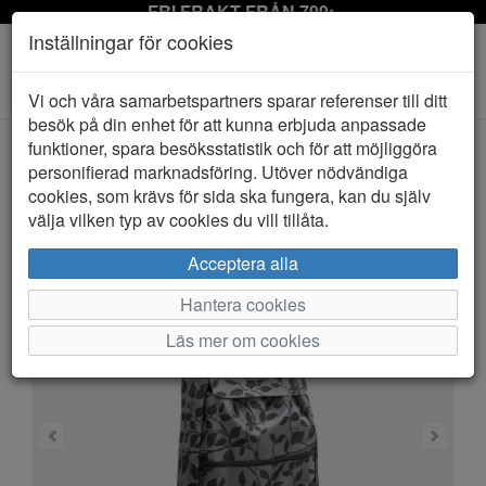
FRI FRAKT FRÅN 799:-
Inställningar för cookies
Toggle
Vi och våra samarbetspartners sparar referenser till ditt
navigation
besök på din enhet för att kunna erbjuda anpassade
funktioner, spara besöksstatistik och för att möjliggöra
personifierad marknadsföring. Utöver nödvändiga
HEM
PUCCINI
cookies, som krävs för sida ska fungera, kan du själv
välja vilken typ av cookies du vill tillåta.
Acceptera alla
Hantera cookies
Läs mer om cookies