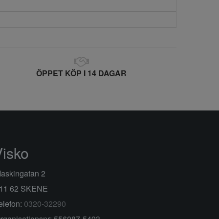
ÖPPET KÖP I 14 DAGAR
Visko
askingatan 2
11 62 SKENE
elefon:
0320-32290
rganisationsnr: 556087-5493