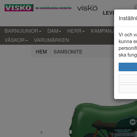
LEVERANS IN
Inställ
BARN/JUNIOR
DAM
HERR
KAMPANJ
KLÄD
Vi och v
VÄSKOR
VARUMÄRKEN
kunna er
personif
HEM
SAMSONITE
ska funge