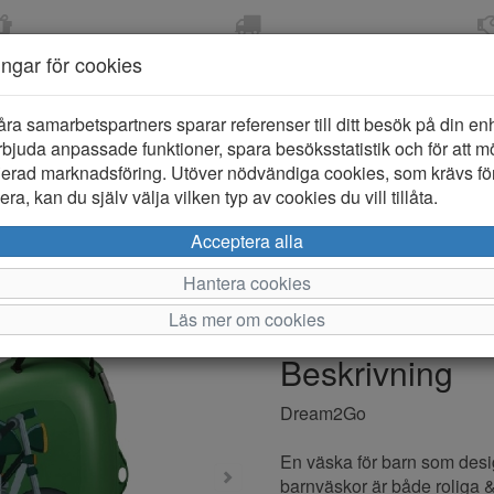
OM 2-5 DAGAR
FRI FRAKT VID KÖP ÖVER
ÖPPET KÖP 
ningar för cookies
799 KR
ER-BARN
KLÄDER-DAM/HERR
OUTLET
PROVKO
åra samarbetspartners sparar referenser till ditt besök på din enhe
bjuda anpassade funktioner, spara besöksstatistik och för att m
ierad marknadsföring. Utöver nödvändiga cookies, som krävs fö
ra, kan du själv välja vilken typ av cookies du vill tillåta.
Samsonite
Acceptera alla
Hantera cookies
Varumärke: Samsonite
Läs mer om cookies
Artikelnummer: 2412065
Beskrivning
Dream2Go
En väska för barn som desi
barnväskor är både roliga &