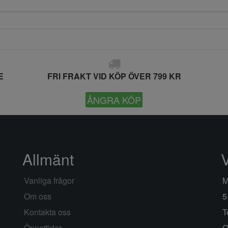
E
FRI FRAKT VID KÖP ÖVER 799 KR
ÅNGRA KÖP
Allmänt
Vanliga frågor
M
Om oss
5
Kontakta oss
T
Öppettider
O