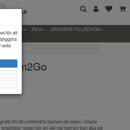
I 14 DAGAR
LLEKTION
REA
SKOVÅRD-TILLBEHÖR
t för att
öjliggöra
r sida
 Dream2Go
gnats för att underhålla barnen på resan. Dessa
 praktiska: resan blir en lek när barnen kan åka på