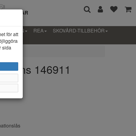
I 14 DAGAR
LLEKTION
REA
SKOVÅRD-TILLBEHÖR
t för att
öjliggöra
r sida
Essens 146911
nationslås