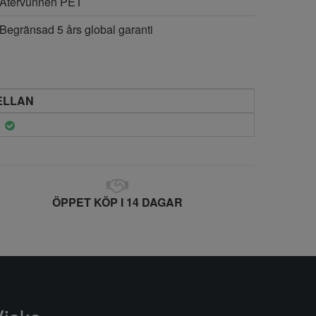
Återvunnen PET
Begränsad 5 års global garanti
ELLAN
ÖPPET KÖP I 14 DAGAR