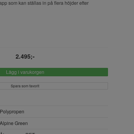
p som kan ställas in på flera höjder efter
2.495;-
Lägg i varukorgen
Spara som favorit
Polypropen
Alpine Green