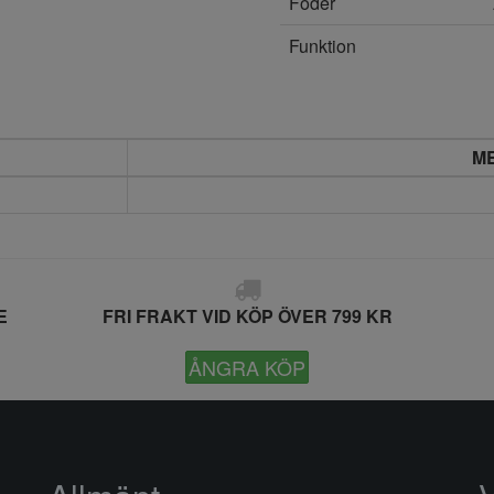
Foder
Funktion
M
E
FRI FRAKT VID KÖP ÖVER 799 KR
ÅNGRA KÖP