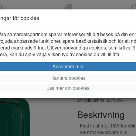
OM 2-5 DAGAR
FRI FRAKT VID KÖP ÖVER
ÖPPET KÖP 
ningar för cookies
799 KR
ER-BARN
KLÄDER-DAM/HERR
OUTLET
PROVKO
åra samarbetspartners sparar referenser till ditt besök på din enhe
bjuda anpassade funktioner, spara besöksstatistik och för att m
ierad marknadsföring. Utöver nödvändiga cookies, som krävs fö
ra, kan du själv välja vilken typ av cookies du vill tillåta.
Samsonite 
Acceptera alla
Resväska
Hantera cookies
Läs mer om cookies
Varumärke: Samsonite
Artikelnummer: 2510637
Beskrivning
- Fast tresiffrigt TSA-kombi
- 360°manöverbara hjul