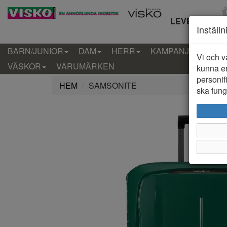
LEVERANS IN
Inställ
BARN/JUNIOR
DAM
HERR
KAMPANJ
KLÄD
Vi och v
VÄSKOR
VARUMÄRKEN
kunna er
personif
HEM
SAMSONITE
ska funge