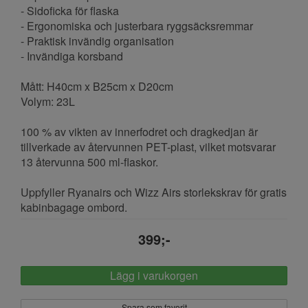
- Sidoficka för flaska
- Ergonomiska och justerbara ryggsäcksremmar
- Praktisk invändig organisation
- Invändiga korsband
Mått: H40cm x B25cm x D20cm
Volym: 23L
100 % av vikten av innerfodret och dragkedjan är
tillverkade av återvunnen PET-plast, vilket motsvarar
13 återvunna 500 ml-flaskor.
Uppfyller Ryanairs och Wizz Airs storlekskrav för gratis
kabinbagage ombord.
399;-
Lägg i varukorgen
Spara som favorit