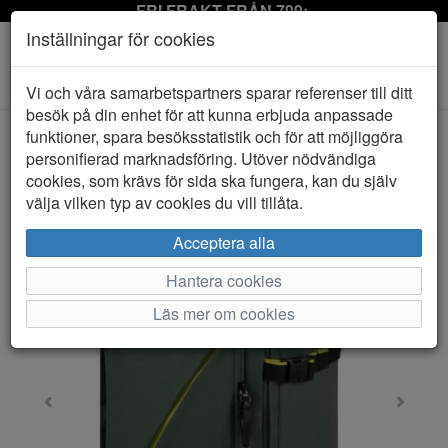
FRI FRAKT FRÅN 799:-
Inställningar för cookies
Toggle
Vi och våra samarbetspartners sparar referenser till ditt
navigation
besök på din enhet för att kunna erbjuda anpassade
funktioner, spara besöksstatistik och för att möjliggöra
personifierad marknadsföring. Utöver nödvändiga
HEM
AMERICAN TOURISTER
cookies, som krävs för sida ska fungera, kan du själv
välja vilken typ av cookies du vill tillåta.
Acceptera alla
Hantera cookies
Läs mer om cookies