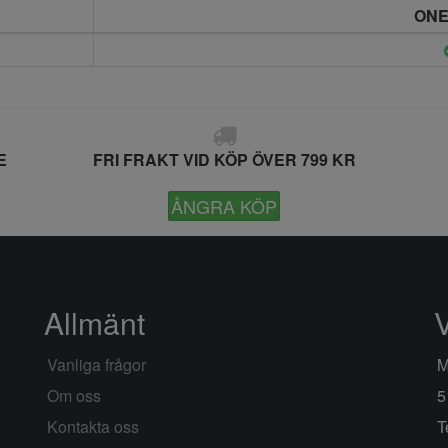
ONE
E
FRI FRAKT VID KÖP ÖVER 799 KR
ÅNGRA KÖP
Allmänt
Vanliga frågor
M
Om oss
5
Kontakta oss
T