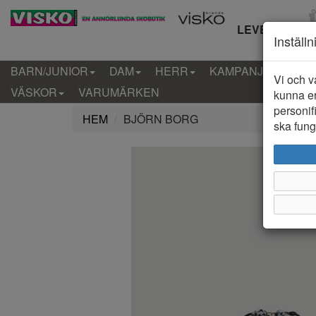
LEVERANS IN
Inställ
BARN/JUNIOR
DAM
HERR
KAMPANJ
KLÄD
Vi och v
VÄSKOR
VARUMÄRKEN
kunna er
personif
HEM
BJÖRN BORG
ska funge