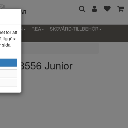
I 14 DAGAR
LLEKTION
REA
SKOVÅRD-TILLBEHÖR
t för att
öjliggöra
r sida
10003556 Junior