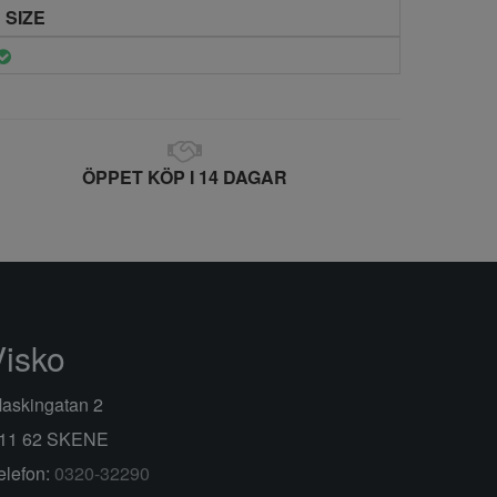
 SIZE
ÖPPET KÖP I 14 DAGAR
Visko
askingatan 2
11 62 SKENE
elefon:
0320-32290