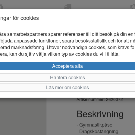
OM 2-5 DAGAR
FRI FRAKT VID KÖP ÖVER
ÖPPET KÖP 
ningar för cookies
799 KR
ER-BARN
KLÄDER-DAM/HERR
OUTLET
PROVKO
åra samarbetspartners sparar referenser till ditt besök på din enhe
bjuda anpassade funktioner, spara besöksstatistik och för att m
ierad marknadsföring. Utöver nödvändiga cookies, som krävs fö
ra, kan du själv välja vilken typ av cookies du vill tillåta.
Björn Borg 
Acceptera alla
Gympapåse
Hantera cookies
Läs mer om cookies
Varumärke: Björn Borg
Artikelnummer: 2620072
Beskrivning
- Gymnastikpåse
- Dragskostängning