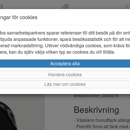
OM 2-5 DAGAR
FRI FRAKT VID KÖP ÖVER
ÖPPET KÖP 
ningar för cookies
799 KR
ER-BARN
KLÄDER-DAM/HERR
OUTLET
PROVKO
åra samarbetspartners sparar referenser till ditt besök på din enhe
bjuda anpassade funktioner, spara besöksstatistik och för att m
ierad marknadsföring. Utöver nödvändiga cookies, som krävs fö
ra, kan du själv välja vilken typ av cookies du vill tillåta.
Björn Borg
Acceptera alla
Ryggsäck
Hantera cookies
Läs mer om cookies
Varumärke: Björn Borg
Artikelnummer: 2620078
Beskrivning
- Väskans huvudfack stäng
- Framtill finns ett fack me