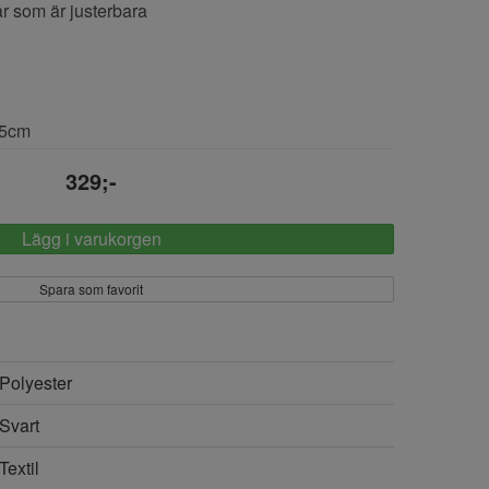
r som är justerbara
15cm
329;-
Lägg i varukorgen
Spara som favorit
Polyester
Svart
Textil