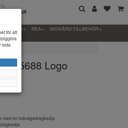
I 14 DAGAR
LLEKTION
REA
SKOVÅRD-TILLBEHÖR
t för att
öjliggöra
r sida
 10005688 Logo
s med en tvåvägsdragkedja
d dragkedja