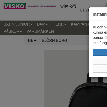
LEVERANS IN
Inställ
BARN/JUNIOR
DAM
HERR
KAMPANJ
KLÄD
Vi och v
VÄSKOR
VARUMÄRKEN
kunna er
personif
HEM
BJÖRN BORG
ska funge