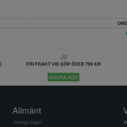
ONE
E
FRI FRAKT VID KÖP ÖVER 799 KR
ÅNGRA KÖP
Allmänt
Vanliga frågor
M