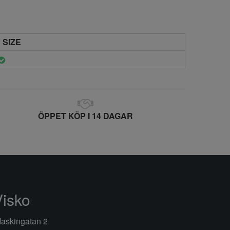
 SIZE
ÖPPET KÖP I 14 DAGAR
Visko
askingatan 2