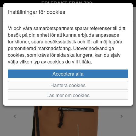
FRI FRAKT FRÅN 799:-
Inställningar för cookies
Toggle
Vi och våra samarbetspartners sparar referenser till ditt
navigation
besök på din enhet för att kunna erbjuda anpassade
funktioner, spara besöksstatistik och för att möjliggöra
personifierad marknadsföring. Utöver nödvändiga
HEM
NEW REBELS
cookies, som krävs för sida ska fungera, kan du själv
välja vilken typ av cookies du vill tillåta.
Acceptera alla
Hantera cookies
Läs mer om cookies