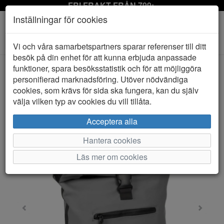
FRI FRAKT FRÅN 799:-
Inställningar för cookies
Toggle
Vi och våra samarbetspartners sparar referenser till ditt
navigation
besök på din enhet för att kunna erbjuda anpassade
funktioner, spara besöksstatistik och för att möjliggöra
personifierad marknadsföring. Utöver nödvändiga
HEM
NEW REBELS
cookies, som krävs för sida ska fungera, kan du själv
välja vilken typ av cookies du vill tillåta.
Acceptera alla
Hantera cookies
Läs mer om cookies