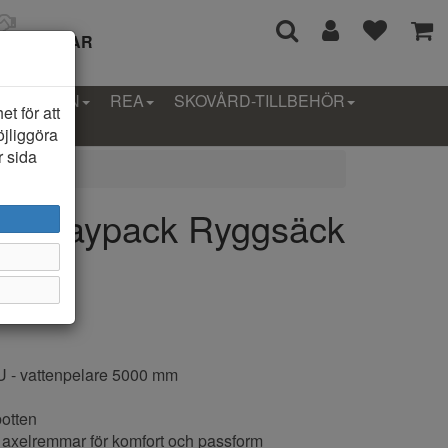
I 14 DAGAR
LLEKTION
REA
SKOVÅRD-TILLBEHÖR
t för att
öjliggöra
r sida
ngs Daypack Ryggsäck
 PU - vattenpelare 5000 mm
botten
 axelremmar för komfort och passform