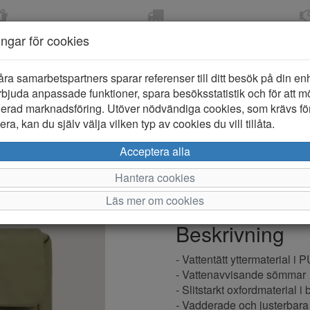
OM 2-5 DAGAR
FRI FRAKT VID KÖP ÖVER
ÖPPET KÖP 
ningar för cookies
799 KR
ER-BARN
KLÄDER-DAM/HERR
OUTLET
PROVKO
åra samarbetspartners sparar referenser till ditt besök på din enhe
bjuda anpassade funktioner, spara besöksstatistik och för att m
ierad marknadsföring. Utöver nödvändiga cookies, som krävs fö
ra, kan du själv välja vilken typ av cookies du vill tillåta.
Tretorn Wi
Acceptera alla
Hantera cookies
Varumärke: Tretorn
Läs mer om cookies
Artikelnummer: 2520738
Beskrivning
- Vattentätt yttermaterial i
- Vattenavvisande sömmar
- Slitstarkt oxfordmaterial i 
- Vadderade och justerbara