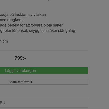
kedja på insidan av väskan
a med dragkedja
age perfekt för att förvara blöta saker
gneter för enkel, snygg och säker stängning
4 cm
799;-
Lägg i varukorgen
Spara som favorit
PU