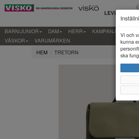
LEVERANS IN
Inställ
BARN/JUNIOR
DAM
HERR
KAMPANJ
KLÄD
Vi och v
VÄSKOR
VARUMÄRKEN
kunna er
personif
HEM
TRETORN
ska funge