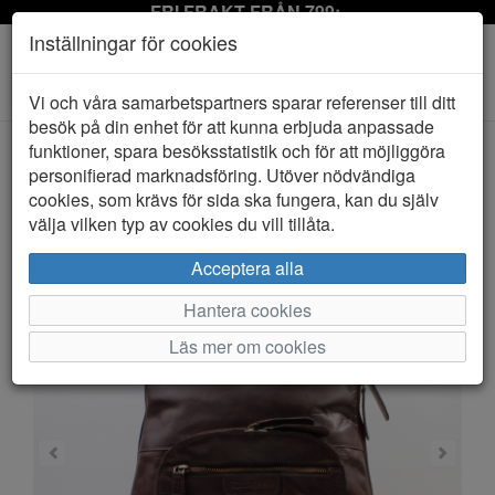
FRI FRAKT FRÅN 799:-
Inställningar för cookies
Toggle
Vi och våra samarbetspartners sparar referenser till ditt
navigation
besök på din enhet för att kunna erbjuda anpassade
funktioner, spara besöksstatistik och för att möjliggöra
personifierad marknadsföring. Utöver nödvändiga
HEM
SPRINGFIELD
cookies, som krävs för sida ska fungera, kan du själv
välja vilken typ av cookies du vill tillåta.
Acceptera alla
Hantera cookies
Läs mer om cookies