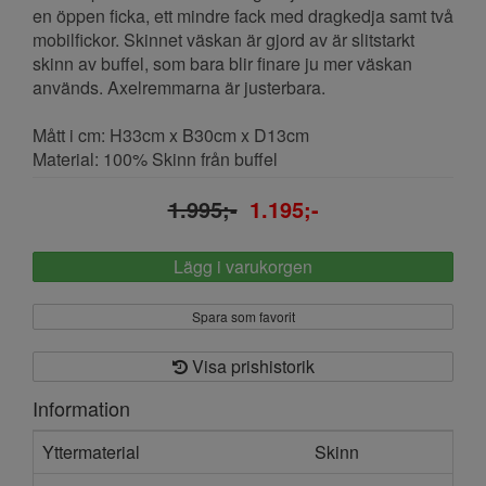
en öppen ficka, ett mindre fack med dragkedja samt två
mobilfickor. Skinnet väskan är gjord av är slitstarkt
skinn av buffel, som bara blir finare ju mer väskan
används. Axelremmarna är justerbara.
Mått i cm: H33cm x B30cm x D13cm
Material: 100% Skinn från buffel
1.995;-
1.195;-
Lägg i varukorgen
Spara som favorit
Visa prishistorik
Information
Yttermaterial
Skinn